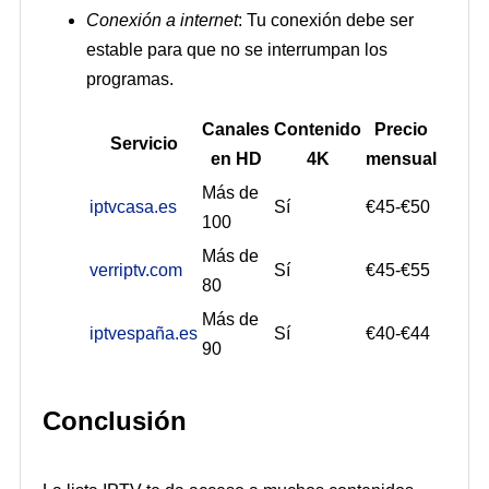
Conexión a internet
: Tu conexión debe ser
estable para que no se interrumpan los
programas.
Canales
Contenido
Precio
Servicio
en HD
4K
mensual
Más de
iptvcasa.es
Sí
€45-€50
100
Más de
verriptv.com
Sí
€45-€55
80
Más de
iptvespaña.es
Sí
€40-€44
90
Conclusión