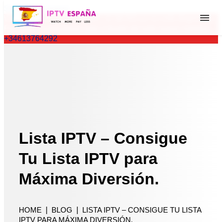
Skip to the content
WhatsApp antiguo (+34 657 22 86 83) ya no está disponible.
Por favor, contáctanos solo a través de este nuevo número.
+34613764292
Hogar
Lista de canales
precios
Blog
contacto
Lista IPTV – Consigue
prueba Gratis 1H
Tu Lista IPTV para
FAQS
Máxima Diversión.
HOME
|
BLOG
|
LISTA IPTV – CONSIGUE TU LISTA
IPTV PARA MÁXIMA DIVERSIÓN.