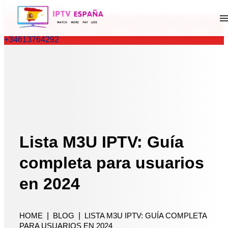
Skip to the content
WhatsApp antiguo (+34 657 22 86 83) ya no está disponible.
Por favor, contáctanos solo a través de este nuevo número.
+34613764292
Hogar
Lista de canales
precios
Blog
contacto
Lista M3U IPTV: Guía
prueba Gratis 1H
completa para usuarios
FAQS
en 2024
HOME
|
BLOG
|
LISTA M3U IPTV: GUÍA COMPLETA
PARA USUARIOS EN 2024