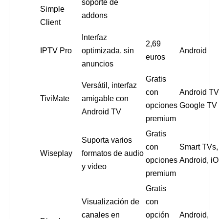
soporte de
Simple
addons
Client
Interfaz
2,69
IPTV Pro
optimizada, sin
Android
euros
anuncios
Gratis
Versátil, interfaz
con
Android TV
TiviMate
amigable con
opciones
Google TV
Android TV
premium
Gratis
Suporta varios
con
Smart TVs,
Wiseplay
formatos de audio
opciones
Android, i
y video
premium
Gratis
Visualización de
con
canales en
opción
Android,