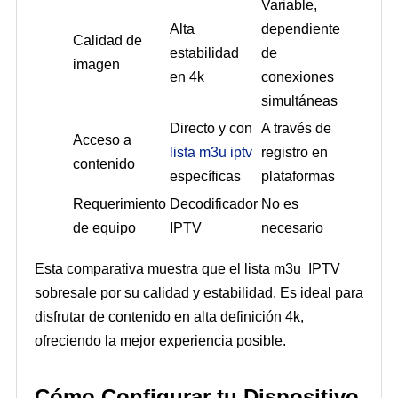
Variable,
Alta
dependiente
Calidad de
estabilidad
de
imagen
en 4k
conexiones
simultáneas
Directo y con
A través de
Acceso a
lista m3u iptv
registro en
contenido
específicas
plataformas
Requerimiento
Decodificador
No es
de equipo
IPTV
necesario
Esta comparativa muestra que el lista m3u IPTV
sobresale por su calidad y estabilidad. Es ideal para
disfrutar de contenido en alta definición 4k,
ofreciendo la mejor experiencia posible.
Cómo Configurar tu Dispositivo