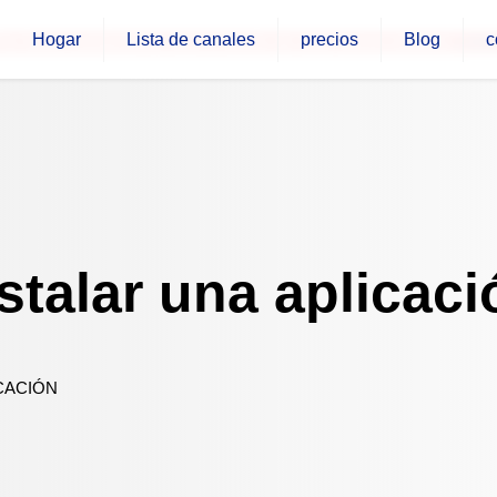
Hogar
Lista de canales
precios
Blog
c
or favor, contáctanos solo a través de este nuevo número.
+34
nstalar una aplicaci
ICACIÓN