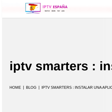
Skip to the content
WhatsApp antiguo (+34 657 22 86 83) ya no está disponible. P
iptv smarters : i
HOME
|
BLOG
|
IPTV SMARTERS : INSTALAR UNA APL