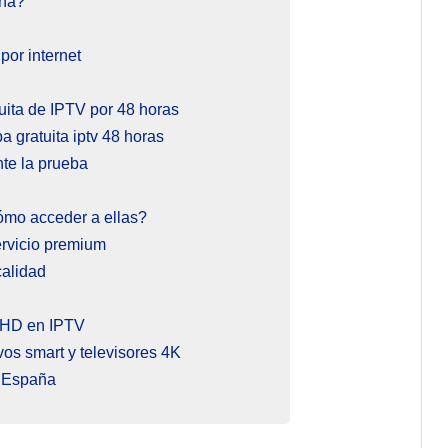
ona?
por internet
uita de IPTV por 48 horas
a gratuita iptv 48 horas
nte la prueba
cómo acceder a ellas?
ervicio premium
calidad
d HD en IPTV
vos smart y televisores 4K
n España