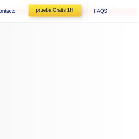
prueba Gratis 1H
ontacto
FAQS
613764292