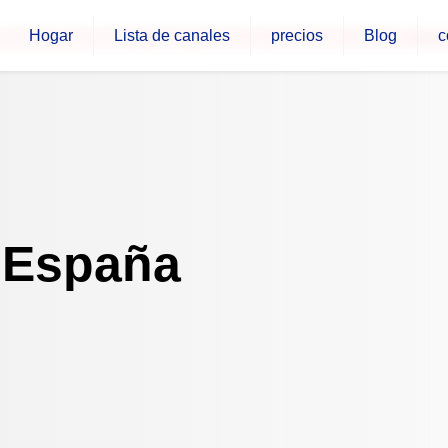
Hogar
Lista de canales
precios
Blog
c
or favor, contáctanos solo a través de este nuevo número.
+34
n España